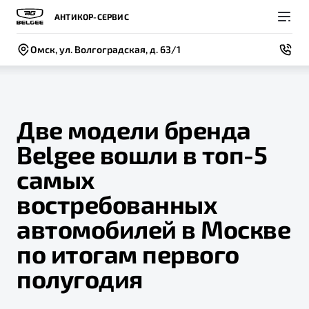
АНТИКОР-СЕРВИС
Омск, ул. Волгоградская, д. 63/1
Две модели бренда
Belgee вошли в топ-5
Покупателям
Владельцам
О компании
Модели
самых
ВЫБОР И ПОКУПКА
СЕРВИС
СОБЫТИЯ
востребованных
Новый
X50+
Автомобили в наличии
Записаться на сервис
Новости
автомобилей в Москве
Спецпредложения и Акции
Руководство по эксплуатации
Контакты
по итогам первого
Записаться на тест-драйв
Техническое обслуживание
полугодия
BELGEE В РОССИИ
Калькулятор ТО
ФИНАНСЫ И УСЛУГИ
О бренде