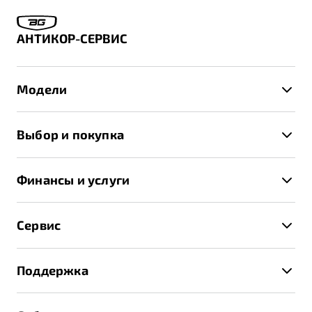
АНТИКОР-СЕРВИС
Модели
X50+
Выбор и покупка
S50
Автомобили в наличии
X70
Финансы и услуги
Спецпредложения и Акции
Автокредит
Записаться на тест-драйв
Сервис
Трейд-ин
Получить предложение
Записаться на сервис
Страхование
Поддержка
Руководство по эксплуатации
Расчет КАСКО
Гарантия Belgee
Техническое обслуживание