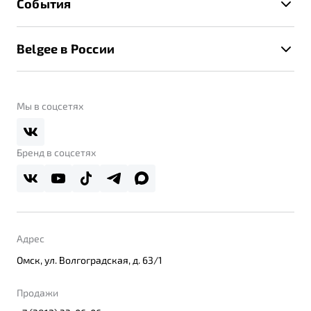
События
Клиентская поддержка
Калькулятор ТО
Новости
Помощь на дорогах
Belgee в России
Контакты
Belgee Линк
О бренде
Belgee Клуб
О дилерском центре
Мы в соцсетях
Belgee Плюс
Правовая информация
Реферальная программа
Бренд в соцсетях
Адрес
Омск, ул. Волгоградская, д. 63/1
Продажи