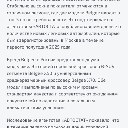
от 1 699 990 ₽*
Стабильно высокие показатели отмечаются в
Подробно
столичном регионе, где две модели Belgee входят в
Обзор
В наличии
топ-5 по востребованности. Это подтверждается
агентством «АВТОСТАТ», опубликовавшим данные о
количестве новых легковых автомобилей, которые
X70
Будьте еще более уверены на дорогах с программой
"Помощь на дорогах"
были зарегистрированы в Москве в течение
Автомобили в наличии
первого полугодия 2025 года.
Тест-драйв
Преимущества программы
Автокредит
Бренд Belgee в России представлен двумя
Спецпредложения
моделями. Это яркий городской кроссовер B-SUV
сегмента Belgee X50 и универсальный
среднеразмерный кроссовер Belgee X70. Обе
Запись на сервис
модели выполнены по высоким мировым
Калькулятор ТО
стандартам качества и соответствуют ожиданиям
Универсальный кроссовер
Клиентская поддержка
покупателей по адаптации к локальным
от 2 499 990 ₽*
климатическим условиям.
Обзор
В наличии
Исследование агентства «АВТОСТАТ» показало, что
в течение первого полугодия яркий городской