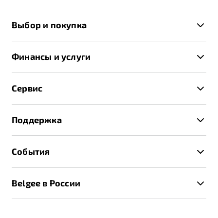
X50+
Выбор и покупка
S50
Автомобили в наличии
X70
Финансы и услуги
Спецпредложения и Акции
Автокредит
Записаться на тест-драйв
Сервис
Трейд-ин
Получить предложение
Записаться на сервис
Страхование
Поддержка
Руководство по эксплуатации
Расчет КАСКО
Гарантия Belgee
Техническое обслуживание
События
Клиентская поддержка
Калькулятор ТО
Новости
Помощь на дорогах
Belgee в России
Контакты
Belgee Линк
О бренде
Belgee Клуб