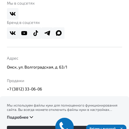
О дилерском центре
Мы в соцсетях
Belgee Плюс
Правовая информация
Реферальная программа
Бренд в соцсетях
Адрес
Омск, ул. Волгоградская, д. 63/1
Продажи
+7 (3812) 33-06-06
Мы используем файлы куки для полноценного функционирования
сайта. Вы всегда можете отключить файлы куки в настройках
© 2026
вашего браузера. Продолжая использовать сайт, вы соглашаетесь
Правовая информация
Подробнее
на сбор и использование файлов куки, и подтверждаете
Политика конфиденциальности персональных данных
ознакомление с информацией по сбору, использованию и
Официальный сайт Belgee в России
возможной блокировке файлов куки в
Политике
Сделано в ПЕРКС
Belgee с выгодой