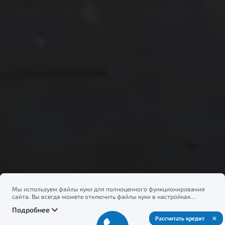
Мы используем файлы куки для полноценного функционирования
сайта. Вы всегда можете отключить файлы куки в настройках
вашего браузера. Продолжая использовать сайт, вы соглашаетесь
Подробнее
на сбор и использование файлов куки, и подтверждаете
Рассчитать кредит
ознакомление с информацией по сбору, использованию и