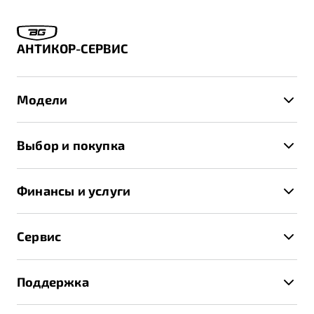
АНТИКОР-СЕРВИС
Модели
X50+
Выбор и покупка
S50
Автомобили в наличии
X70
Финансы и услуги
Спецпредложения и Акции
Автокредит
Записаться на тест-драйв
Сервис
Трейд-ин
Получить предложение
Записаться на сервис
Страхование
Поддержка
Руководство по эксплуатации
Расчет КАСКО
Гарантия Belgee