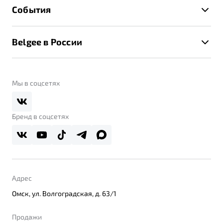
Техническое обслуживание
События
Клиентская поддержка
Калькулятор ТО
Новости
Помощь на дорогах
Belgee в России
Контакты
Belgee Линк
О бренде
Belgee Клуб
О дилерском центре
Мы в соцсетях
Belgee Плюс
Правовая информация
Реферальная программа
Бренд в соцсетях
Адрес
Омск, ул. Волгоградская, д. 63/1
Продажи