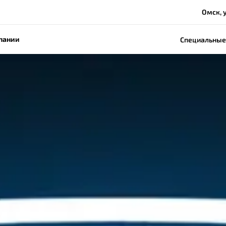
Омск, у
пании
Специальные