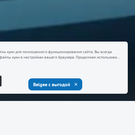
лы куки для полноценного функционирования сайта. Вы всегда
файлы куки в настройках вашего браузера. Продолжая использовать
есь на сбор и использование файлов куки, и подтверждаете
формацией по сбору, использованию и возможной блокировке
тике конфиденциальности
.
Belgee с выгодой
ство для самых смелых и активных