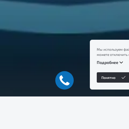
Мы используем фай
можете отключить 
сайт, вы соглашает
Подробнее
ознакомление с ин
файлов куки в
Поли
Понятно
Уникальное простран