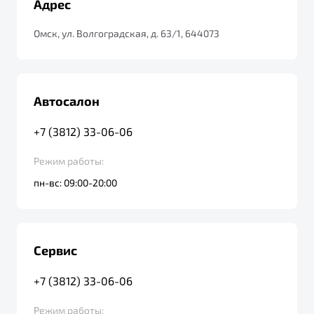
Адрес
от 1 699 990 ₽*
Подробно
Омск, ул. Волгоградская, д. 63/1, 644073
Обзор
В наличии
X70
Будьте еще более уверены на дорогах с программой
"Помощь на дорогах"
Автосалон
Автомобили в наличии
Тест-драйв
Преимущества программы
+7 (3812) 33-06-06
Автокредит
Спецпредложения
Режим работы:
пн-вс: 09:00-20:00
Запись на сервис
Калькулятор ТО
Универсальный кроссовер
Клиентская поддержка
Сервис
от 2 499 990 ₽*
+7 (3812) 33-06-06
Обзор
В наличии
Режим работы: