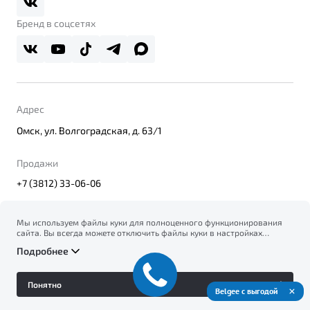
Правовая информация
Реферальная программа
Бренд в соцсетях
Адрес
Омск, ул. Волгоградская, д. 63/1
Продажи
+7 (3812) 33-06-06
Мы используем файлы куки для полноценного функционирования
сайта. Вы всегда можете отключить файлы куки в настройках
© 2026
вашего браузера. Продолжая использовать сайт, вы соглашаетесь
Правовая информация
Подробнее
на сбор и использование файлов куки, и подтверждаете
Политика конфиденциальности персональных данных
ознакомление с информацией по сбору, использованию и
Официальный сайт Belgee в России
возможной блокировке файлов куки в
Политике
Сделано в ПЕРКС
Понятно
конфиденциальности
.
Belgee с выгодой