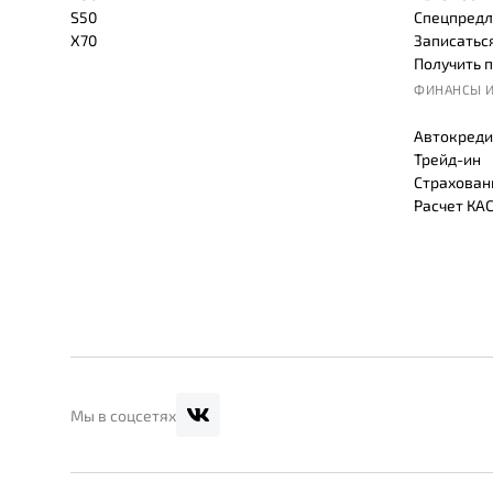
S50
Спецпредл
X70
Записаться
Получить 
ФИНАНСЫ И
Автокреди
Трейд-ин
Страхован
Расчет КА
Мы в соцсетях