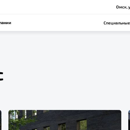
Омск, у
пании
Специальные
с