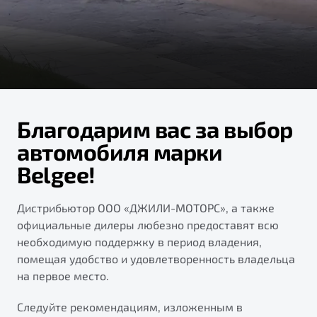
ПОДДЕРЖКА
Автокредит
О дилерском центре
Трейд-ин
Гарантия Belgee
Правовая информация
Яркий кроссовер
Страхование
Клиентская поддержка
от 2 219 990 ₽*
Расчет КАСКО
Помощь на дорогах
Обзор
В наличии
Belgee Линк
Благодарим вас за выбор
Belgee Клуб
автомобиля марки
S50
Belgee!
Belgee Плюс
Реферальная программа
Дистрибьютор ООО «ДЖИЛИ-МОТОРС», а также
официальные дилеры любезно предоставят всю
необходимую поддержку в период владения,
помещая удобство и удовлетворенность владельца
на первое место.
Узнайте о специальных выгодах при покупке
Следуйте рекомендациям, изложенным в
Элегантный и практичный седан
автомобиля Belgee