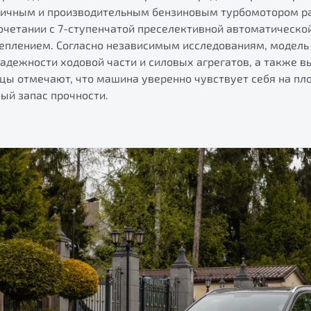
мичным и производительным бензиновым турбомотором ра
сочетании с 7-ступенчатой преселективной автоматическо
плением. Согласно независимым исследованиям, модель
надежности ходовой части и силовых агрегатов, а также 
цы отмечают, что машина уверенно чувствует себя на пло
ый запас прочности.