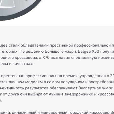
lgee стали обладателями престижной профессиональной 
атегориях. По решению Большого жюри, Belgee X50 получ
одного кроссовера, а X70 возглавил специальную номин
ены и качества».
 престижная профессиональная премия, учрежденная в 2
ается лучшим моделям в самом популярном и востребован
бъективность результатов обеспечивают Экспертное жюри 
г от друга они выбирают лучшие внедорожники и кроссов
х.
яркий, динамичный и маневренный городской кроссовер B