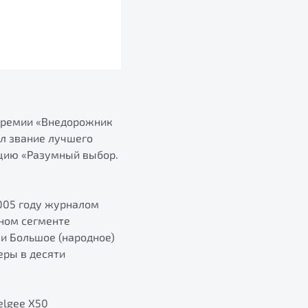
премии «Внедорожник
ил звание лучшего
ацию «Разумный выбор.
005 году журналом
ном сегменте
и Большое (народное)
еры в десяти
elgee X50