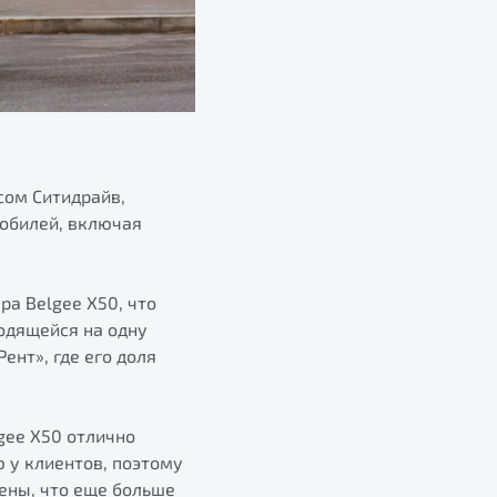
сом Ситидрайв,
мобилей, включая
а Belgee X50, что
ходящейся на одну
ент», где его доля
gee X50 отлично
 у клиентов, поэтому
ены, что еще больше