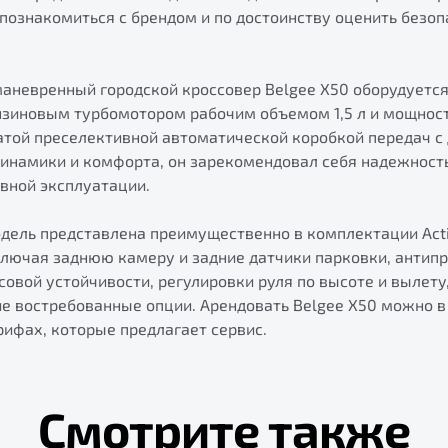
познакомиться с брендом и по достоинству оценить безоп
маневренный городской кроссовер Belgee X50 оборудуетс
зиновым турбомотором рабочим объемом 1,5 л и мощностью
чатой преселективной автоматической коробкой передач 
инамики и комфорта, он зарекомендовал себя надежность
вной эксплуатации.
одель представлена преимущественно в комплектации Acti
лючая заднюю камеру и задние датчики парковки, антип
совой устойчивости, регулировки руля по высоте и вылету
ие востребованные опции. Арендовать Belgee X50 можно в
рифах, которые предлагает сервис.
Смотрите также