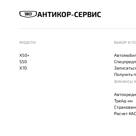
АНТИКОР-СЕРВИС
МОДЕЛИ
ВЫБОР И П
X50+
Автомобил
S50
Спецпредл
X70
Записаться
Получить 
ФИНАНСЫ И
Автокреди
Трейд-ин
Страхован
Расчет КА