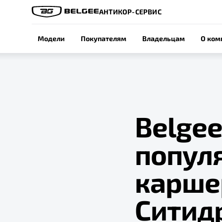
АНТИКОР-СЕРВИС
Модели
Покупателям
Владельцам
О ком
Belgee
попул
карше
Ситид