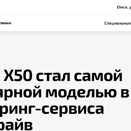
Омск, у
пании
Специальные
 Х50 стал самой
ярной моделью в
ринг-сервиса
райв