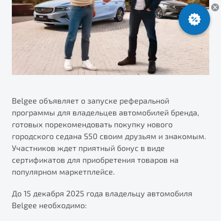
ПОДДЕРЖКА
Автокредит
О дилерском центре
Трейд-ин
Гарантия Belgee
Правовая информация
Яркий кроссовер
Страхование
Клиентская поддержка
от 2 219 990 ₽*
Расчет КАСКО
Помощь на дорогах
Обзор
В наличии
Belgee Линк
Belgee Клуб
Belgee объявляет о запуске реферальной
S50
программы для владельцев автомобилей бренда,
Belgee Плюс
готовых порекомендовать покупку нового
Реферальная программа
городского седана S50 своим друзьям и знакомым.
Участников ждет приятный бонус в виде
сертификатов для приобретения товаров на
популярном маркетплейсе.
До 15 декабря 2025 года владельцу автомобиля
Belgee необходимо:
Узнайте о специальных выгодах при покупке
Элегантный и практичный седан
автомобиля Belgee