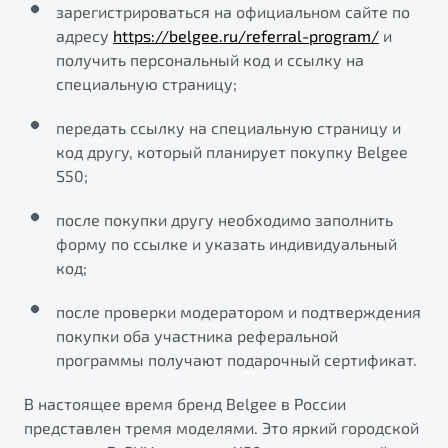
зарегистрироваться на официальном сайте по
от 1 699 990 ₽*
адресу
https://belgee.ru/referral-program/
и
Подробно
получить персональный код и ссылку на
Обзор
В наличии
специальную страницу;
X70
Будьте еще более уверены на дорогах с программой
передать ссылку на специальную страницу и
"Помощь на дорогах"
Автомобили в наличии
код другу, который планирует покупку Belgee
Тест-драйв
S50;
Преимущества программы
Автокредит
Спецпредложения
после покупки другу необходимо заполнить
форму по ссылке и указать индивидуальный
код;
Запись на сервис
Калькулятор ТО
после проверки модератором и подтверждения
Универсальный кроссовер
Клиентская поддержка
покупки оба участника реферальной
программы получают подарочный сертификат.
от 2 499 990 ₽*
В настоящее время бренд Belgee в России
Обзор
В наличии
представлен тремя моделями. Это яркий городской