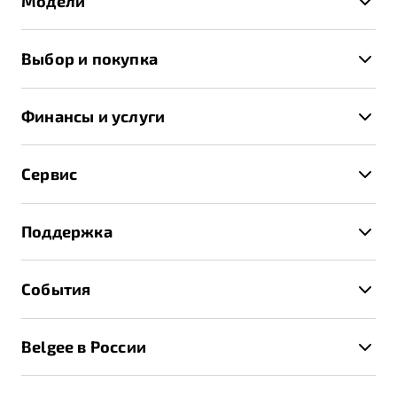
Модели
X50+
Выбор и покупка
S50
Автомобили в наличии
X70
Финансы и услуги
Спецпредложения и Акции
Автокредит
Записаться на тест-драйв
Сервис
Трейд-ин
Получить предложение
Записаться на сервис
Страхование
Поддержка
Руководство по эксплуатации
Расчет КАСКО
Гарантия Belgee
Техническое обслуживание
События
Клиентская поддержка
Калькулятор ТО
Новости
Помощь на дорогах
Belgee в России
Контакты
Belgee Линк
О бренде