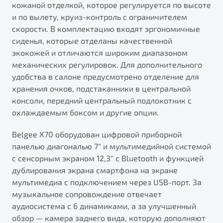
кожаной отделкой, которое регулируется по высоте
от 1 699 990 ₽*
и по вылету, круиз-контроль с ограничителем
Подробно
скорости. В комплектацию входят эргономичные
Обзор
В наличии
сиденья, которые отделаны качественной
экокожей и отличаются широким диапазоном
X70
Будьте еще более уверены на дорогах с программой
механических регулировок. Для дополнительного
"Помощь на дорогах"
Автомобили в наличии
удобства в салоне предусмотрено отделение для
Тест-драйв
хранения очков, подстаканники в центральной
Преимущества программы
Автокредит
консоли, передний центральный подлокотник с
Спецпредложения
охлаждаемым боксом и другие опции.
Belgee X70 оборудован цифровой приборной
Запись на сервис
панелью диагональю 7" и мультимедийной системой
Калькулятор ТО
с сенсорным экраном 12,3" с Bluetooth и функцией
Универсальный кроссовер
Клиентская поддержка
дублирования экрана смартфона на экране
от 2 499 990 ₽*
мультимедиa с подключением через USB-порт. За
музыкальное сопровождение отвечает
аудиосистема с 6 динамиками, а за улучшенный
Обзор
В наличии
обзор — камера заднего вида, которую дополняют