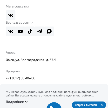
Belgee Клуб
О дилерском центре
Мы в соцсетях
Belgee Плюс
Правовая информация
Реферальная программа
Бренд в соцсетях
Адрес
Омск, ул. Волгоградская, д. 63/1
Продажи
+7 (3812) 33-06-06
Мы используем файлы куки для полноценного функционирования
сайта. Вы всегда можете отключить файлы куки в настройках
© 2026
вашего браузера. Продолжая использовать сайт, вы соглашаетесь
Правовая информация
Подробнее
на сбор и использование файлов куки, и подтверждаете
Политика конфиденциальности персональных данных
Belgee с выгодой
ознакомление с информацией по сбору, использованию и
Официальный сайт Belgee в России