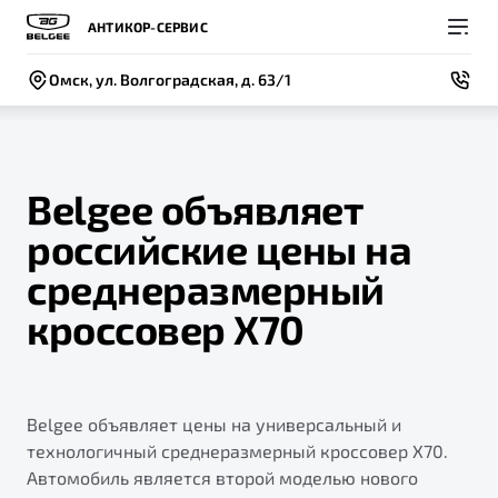
АНТИКОР-СЕРВИС
Омск, ул. Волгоградская, д. 63/1
Belgee объявляет
российские цены на
Покупателям
Владельцам
О компании
Модели
среднеразмерный
ВЫБОР И ПОКУПКА
СЕРВИС
СОБЫТИЯ
кроссовер X70
Новый
X50+
Автомобили в наличии
Записаться на сервис
Новости
Спецпредложения и Акции
Руководство по эксплуатации
Контакты
Belgee объявляет цены на универсальный и
Записаться на тест-драйв
Техническое обслуживание
BELGEE В РОССИИ
технологичный среднеразмерный кроссовер X70.
Калькулятор ТО
Автомобиль является второй моделью нового
ФИНАНСЫ И УСЛУГИ
О бренде