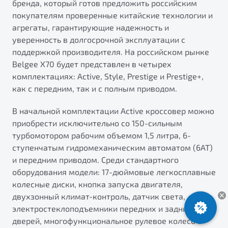
бренда, который готов предложить российским
ПОДДЕРЖКА
Автокредит
О дилерском центре
покупателям проверенные китайские технологии и
агрегаты, гарантирующие надежность и
Трейд-ин
Гарантия Belgee
Правовая информация
уверенность в долгосрочной эксплуатации с
Яркий кроссовер
Страхование
Клиентская поддержка
поддержкой производителя. На российском рынке
от 2 219 990 ₽*
Belgee X70 будет представлен в четырех
Расчет КАСКО
Помощь на дорогах
комплектациях: Active, Style, Prestige и Prestige+,
Обзор
В наличии
Belgee Линк
как с передним, так и с полным приводом.
Belgee Клуб
S50
В начальной комплектации Active кроссовер можно
Belgee Плюс
приобрести исключительно со 150-сильным
турбомотором рабочим объемом 1,5 литра, 6-
Реферальная программа
ступенчатым гидромеханическим автоматом (6АТ)
и передним приводом. Среди стандартного
оборудования модели: 17-дюймовые легкосплавные
колесные диски, кнопка запуска двигателя,
двухзонный климат-контроль, датчик света,
электростеклоподъемники передних и задних
Узнайте о специальных выгодах при покупке
дверей, многофункциональное рулевое колесо с
Элегантный и практичный седан
автомобиля Belgee