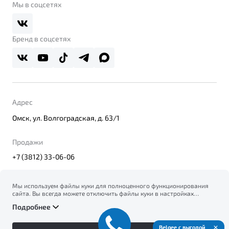
О дилерском центре
Мы в соцсетях
Belgee Плюс
Правовая информация
Реферальная программа
Бренд в соцсетях
Адрес
Омск, ул. Волгоградская, д. 63/1
Продажи
+7 (3812) 33-06-06
Мы используем файлы куки для полноценного функционирования
сайта. Вы всегда можете отключить файлы куки в настройках
© 2026
вашего браузера. Продолжая использовать сайт, вы соглашаетесь
Правовая информация
Подробнее
на сбор и использование файлов куки, и подтверждаете
Политика конфиденциальности персональных данных
ознакомление с информацией по сбору, использованию и
Официальный сайт Belgee в России
возможной блокировке файлов куки в
Политике
Belgee с выгодой
Сделано в ПЕРКС