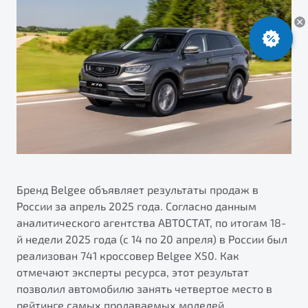
ПОДДЕРЖКА
Автокредит
О дилерском центре
Трейд-ин
Гарантия Belgee
Правовая информация
Яркий кроссовер
Страхование
Клиентская поддержка
от 2 219 990 ₽*
Расчет КАСКО
Помощь на дорогах
Обзор
В наличии
Belgee Линк
Belgee Клуб
S50
Belgee Плюс
Реферальная программа
Бренд Belgee объявляет результаты продаж в
России за апрель 2025 года. Согласно данным
аналитического агентства АВТОСТАТ, по итогам 18-
й недели 2025 года (с 14 по 20 апреля) в России был
реализован 741 кроссовер Belgee X50. Как
отмечают эксперты ресурса, этот результат
позволил автомобилю занять четвертое место в
Узнайте о специальных выгодах при покупке
Элегантный и практичный седан
рейтинге самых продаваемых моделей.
автомобиля Belgee