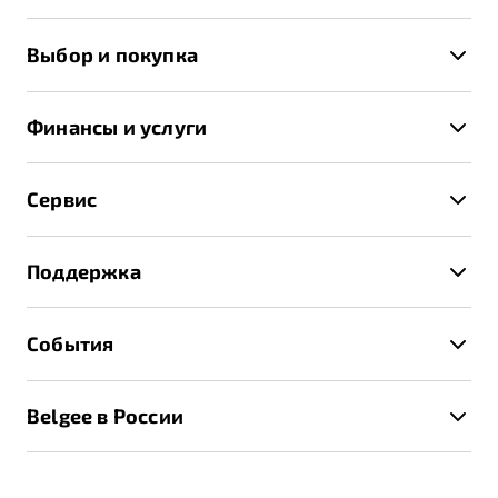
X50+
Выбор и покупка
S50
Автомобили в наличии
X70
Финансы и услуги
Спецпредложения и Акции
Автокредит
Записаться на тест-драйв
Сервис
Трейд-ин
Получить предложение
Записаться на сервис
Страхование
Поддержка
Руководство по эксплуатации
Расчет КАСКО
Гарантия Belgee
Техническое обслуживание
События
Клиентская поддержка
Калькулятор ТО
Новости
Помощь на дорогах
Belgee в России
Контакты
Belgee Линк
О бренде
Belgee Клуб