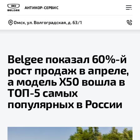
АНТИКОР-СЕРВИС
Омск, ул. Волгоградская, д. 63/1
Belgee показал 60%-й
рост продаж в апреле,
Покупателям
Владельцам
О компании
Модели
а модель X50 вошла в
ВЫБОР И ПОКУПКА
СЕРВИС
СОБЫТИЯ
ТОП-5 самых
Новый
X50+
Автомобили в наличии
Записаться на сервис
Новости
популярных в России
Спецпредложения и Акции
Руководство по эксплуатации
Контакты
Записаться на тест-драйв
Техническое обслуживание
BELGEE В РОССИИ
Калькулятор ТО
ФИНАНСЫ И УСЛУГИ
О бренде