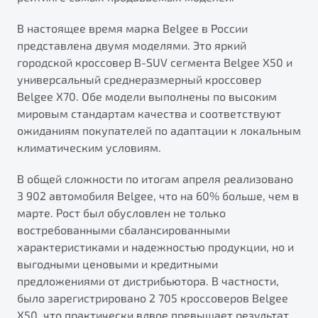
от 1 699 990 ₽*
Подробно
В настоящее время марка Belgee в России
представлена двумя моделями. Это яркий
Обзор
В наличии
городской кроссовер B-SUV сегмента Belgee X50 и
универсальный среднеразмерный кроссовер
X70
Будьте еще более уверены на дорогах с программой
Belgee X70. Обе модели выполнены по высоким
"Помощь на дорогах"
Автомобили в наличии
мировым стандартам качества и соответствуют
Тест-драйв
Преимущества программы
ожиданиям покупателей по адаптации к локальным
Автокредит
климатическим условиям.
Спецпредложения
В общей сложности по итогам апреля реализовано
3 902 автомобиля Belgee, что на 60% больше, чем в
Запись на сервис
марте. Рост был обусловлен не только
Калькулятор ТО
востребованными сбалансированными
Универсальный кроссовер
Клиентская поддержка
характеристиками и надежностью продукции, но и
от 2 499 990 ₽*
выгодными ценовыми и кредитными
предложениями от дистрибьютора. В частности,
Обзор
В наличии
было зарегистрировано 2 705 кроссоверов Belgee
X50, что практически вдвое превышает результат