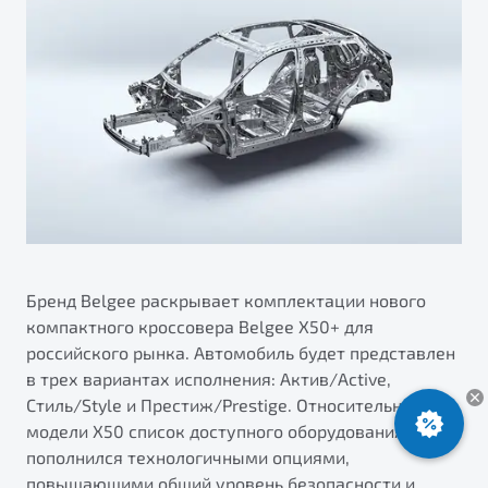
ПОДДЕРЖКА
Автокредит
О дилерском центре
Трейд-ин
Гарантия Belgee
Правовая информация
Яркий кроссовер
Страхование
Клиентская поддержка
от 2 219 990 ₽*
Расчет КАСКО
Помощь на дорогах
Обзор
В наличии
Belgee Линк
Belgee Клуб
S50
Belgee Плюс
Реферальная программа
Бренд Belgee раскрывает комплектации нового
компактного кроссовера Belgee X50+ для
российского рынка. Автомобиль будет представлен
в трех вариантах исполнения: Актив/Active,
Стиль/Style и Престиж/Prestige. Относительно
модели X50 список доступного оборудования
пополнился технологичными опциями,
Узнайте о специальных выгодах при покупке
Элегантный и практичный седан
повышающими общий уровень безопасности и
автомобиля Belgee