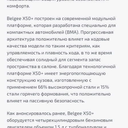
от 1 699 990 ₽*
комфорта.
Подробно
Belgee Х50+ построен на современной модульной
Обзор
В наличии
платформе, которая разработана специально для
компактных автомобилей (BMA). Прогрессивная
X70
Будьте еще более уверены на дорогах с программой
архитектура положительно влияет на ходовые
"Помощь на дорогах"
Автомобили в наличии
качества модели по таким критериям, как
Тест-драйв
Преимущества программы
управляемость и плавность хода, в то же время
Автокредит
обеспечивая солидный для сегмента запас
Спецпредложения
пространства в салоне. Благодаря технологичной
платформе X50+ имеет энергопоглощающую
конструкцию кузова, изготовленную с
Запись на сервис
применением 66% высокопрочной стали и 15%
Калькулятор ТО
стали горячего формования, что положительно
Универсальный кроссовер
Клиентская поддержка
влияет на пассивную безопасность.
от 2 499 990 ₽*
Как анонсировалось ранее, Belgee X50+
Обзор
В наличии
оборудуется четырехцилиндровым бензиновым
двигателем объемом 1,5 л с турбонаддувом и