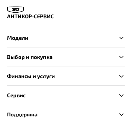
АНТИКОР-СЕРВИС
Модели
X50+
Выбор и покупка
S50
Автомобили в наличии
X70
Финансы и услуги
Спецпредложения и Акции
Автокредит
Записаться на тест-драйв
Сервис
Трейд-ин
Получить предложение
Записаться на сервис
Страхование
Поддержка
Руководство по эксплуатации
Расчет КАСКО
Гарантия Belgee
Техническое обслуживание