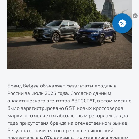
ПОДДЕРЖКА
Автокредит
О дилерском центре
Трейд-ин
Гарантия Belgee
Правовая информация
Яркий кроссовер
Страхование
Клиентская поддержка
от 2 219 990 ₽*
Расчет КАСКО
Помощь на дорогах
Обзор
В наличии
Belgee Линк
Belgee Клуб
S50
Belgee Плюс
Реферальная программа
Бренд Belgee объявляет результаты продаж в
России за июль 2025 года. Согласно данным
аналитического агентства АВТОСТАТ, в этом месяце
было зарегистрировано 6 511 новых кроссоверов
марки, что является абсолютным рекордом за два
года присутствия бренда на отечественном рынке.
Результат значительно превзошел июньский
Узнайте о специальных выгодах при покупке
Элегантный и практичный седан
показатель в 4 074 единицы, считавшийся лучшим
автомобиля Belgee