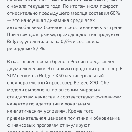
от 1 699 990 ₽*
с начала текущего года. По итогам июля прирост
Подробно
относительно предыдущего месяца составил 60%
Обзор
В наличии
— это наилучшая динамика среди всех
автомобильных брендов, представленных в стране.
При этом доля рынка, приходящаяся на продукты
X70
Будьте еще более уверены на дорогах с программой
"Помощь на дорогах"
Belgee, увеличилась на 0,9% и составила
Автомобили в наличии
рекордные 5,4%.
Тест-драйв
Преимущества программы
Автокредит
В настоящее время бренд в России представлен
Спецпредложения
двумя моделями. Это яркий городской кроссовер B-
SUV сегмента Belgee X50 и универсальный
среднеразмерный кроссовер Belgee X70. Обе
Запись на сервис
модели выполнены по высоким мировым
Калькулятор ТО
стандартам качества и соответствуют ожиданиям
Универсальный кроссовер
Клиентская поддержка
клиентов по адаптации к локальным
от 2 499 990 ₽*
климатическим условиям. Кроме того,
привлекательная ценовая политика и обновление
Обзор
В наличии
финансовых программ стимулируют
дополнительный интерес покупателей.