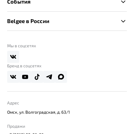
События
Клиентская поддержка
Калькулятор ТО
Новости
Помощь на дорогах
Belgee в России
Контакты
Belgee Линк
О бренде
Belgee Клуб
О дилерском центре
Мы в соцсетях
Belgee Плюс
Правовая информация
Реферальная программа
Бренд в соцсетях
Адрес
Омск, ул. Волгоградская, д. 63/1
Продажи