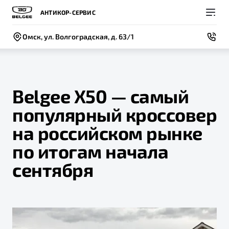
АНТИКОР-СЕРВИС
Омск, ул. Волгоградская, д. 63/1
Belgee X50 — самый
популярный кроссовер
Покупателям
Владельцам
О компании
Модели
на российском рынке
ВЫБОР И ПОКУПКА
СЕРВИС
СОБЫТИЯ
по итогам начала
Новый
X50+
Автомобили в наличии
Записаться на сервис
Новости
сентября
Спецпредложения и Акции
Руководство по эксплуатации
Контакты
Записаться на тест-драйв
Техническое обслуживание
BELGEE В РОССИИ
Калькулятор ТО
ФИНАНСЫ И УСЛУГИ
О бренде