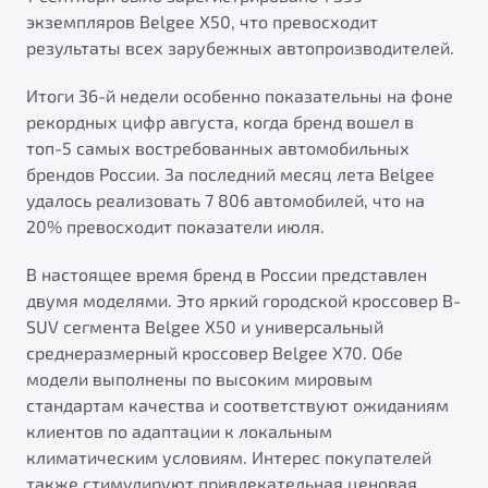
от 1 699 990 ₽*
экземпляров Belgee X50, что превосходит
Подробно
результаты всех зарубежных автопроизводителей.
Обзор
В наличии
Итоги 36-й недели особенно показательны на фоне
рекордных цифр августа, когда бренд вошел в
X70
Будьте еще более уверены на дорогах с программой
топ-5 самых востребованных автомобильных
"Помощь на дорогах"
Автомобили в наличии
брендов России. За последний месяц лета Belgee
Тест-драйв
Преимущества программы
удалось реализовать 7 806 автомобилей, что на
Автокредит
20% превосходит показатели июля.
Спецпредложения
В настоящее время бренд в России представлен
двумя моделями. Это яркий городской кроссовер B-
Запись на сервис
SUV сегмента Belgee X50 и универсальный
Калькулятор ТО
среднеразмерный кроссовер Belgee X70. Обе
Универсальный кроссовер
Клиентская поддержка
модели выполнены по высоким мировым
от 2 499 990 ₽*
стандартам качества и соответствуют ожиданиям
клиентов по адаптации к локальным
Обзор
В наличии
климатическим условиям. Интерес покупателей
также стимулируют привлекательная ценовая