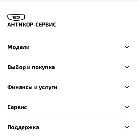
АНТИКОР-СЕРВИС
Модели
X50+
Выбор и покупка
S50
Автомобили в наличии
X70
Финансы и услуги
Спецпредложения и Акции
Автокредит
Записаться на тест-драйв
Сервис
Трейд-ин
Получить предложение
Записаться на сервис
Страхование
Поддержка
Руководство по эксплуатации
Расчет КАСКО