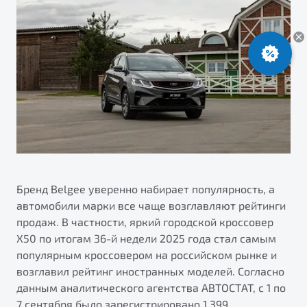
ПОДДЕРЖКА
Автокредит
О дилерском центре
Трейд-ин
Гарантия Belgee
Правовая информация
Яркий кроссовер
Страхование
Клиентская поддержка
от 2 219 990 ₽*
Расчет КАСКО
Помощь на дорогах
Обзор
В наличии
Belgee Линк
Belgee Клуб
S50
Belgee Плюс
Реферальная программа
Бренд Belgee уверенно набирает популярность, а
автомобили марки все чаще возглавляют рейтинги
продаж. В частности, яркий городской кроссовер
X50 по итогам 36-й недели 2025 года стал самым
популярным кроссовером на российском рынке и
возглавил рейтинг иностранных моделей. Согласно
данным аналитического агентства АВТОСТАТ, с 1 по
Узнайте о специальных выгодах при покупке
Элегантный и практичный седан
7 сентября было зарегистрировано 1 399
автомобиля Belgee