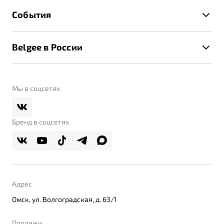
Гарантия Belgee
Техническое обслуживание
События
Клиентская поддержка
Калькулятор ТО
Новости
Помощь на дорогах
Belgee в России
Контакты
Belgee Линк
О бренде
Belgee Клуб
О дилерском центре
Мы в соцсетях
Belgee Плюс
Правовая информация
Реферальная программа
Бренд в соцсетях
Адрес
Омск, ул. Волгоградская, д. 63/1
Продажи