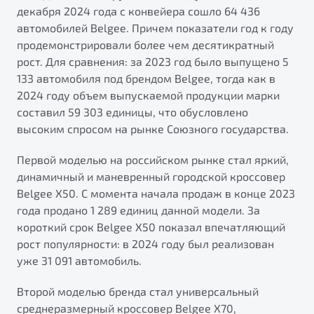
от 1 699 990 ₽*
декабря 2024 года с конвейера сошло 64 436
Подробно
автомобилей Belgee. Причем показатели год к году
продемонстрировали более чем десятикратный
Обзор
В наличии
рост. Для сравнения: за 2023 год было выпущено 5
133 автомобиля под брендом Belgee, тогда как в
X70
Будьте еще более уверены на дорогах с программой
2024 году объем выпускаемой продукции марки
"Помощь на дорогах"
Автомобили в наличии
составил 59 303 единицы, что обусловлено
Тест-драйв
Преимущества программы
высоким спросом на рынке Союзного государства.
Автокредит
Спецпредложения
Первой моделью на российском рынке стал яркий,
динамичный и маневренный городской кроссовер
Belgee X50. С момента начала продаж в конце 2023
Запись на сервис
года продано 1 289 единиц данной модели. За
Калькулятор ТО
короткий срок Belgee X50 показал впечатляющий
Универсальный кроссовер
Клиентская поддержка
рост популярности: в 2024 году был реализован
от 2 499 990 ₽*
уже 31 091 автомобиль.
Обзор
В наличии
Второй моделью бренда стал универсальный
среднеразмерный кроссовер Belgee X70,