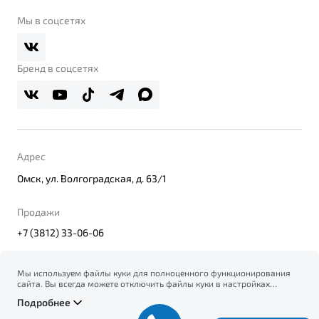
Belgee Клуб
О дилерском центре
Мы в соцсетях
Belgee Плюс
Правовая информация
Реферальная программа
Бренд в соцсетях
Адрес
Омск, ул. Волгоградская, д. 63/1
Продажи
+7 (3812) 33-06-06
Мы используем файлы куки для полноценного функционирования
сайта. Вы всегда можете отключить файлы куки в настройках
© 2026
вашего браузера. Продолжая использовать сайт, вы соглашаетесь
Правовая информация
Подробнее
на сбор и использование файлов куки, и подтверждаете
Политика конфиденциальности персональных данных
ознакомление с информацией по сбору, использованию и
Официальный сайт Belgee в России