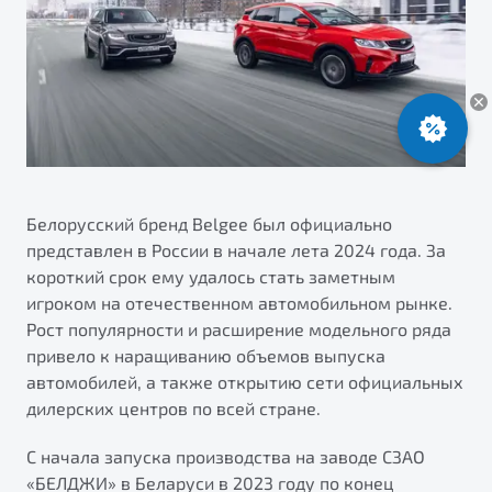
ПОДДЕРЖКА
Автокредит
О дилерском центре
Трейд-ин
Гарантия Belgee
Правовая информация
Яркий кроссовер
Страхование
Клиентская поддержка
от 2 219 990 ₽*
Расчет КАСКО
Помощь на дорогах
Обзор
В наличии
Belgee Линк
Belgee Клуб
Белорусский бренд Belgee был официально
S50
представлен в России в начале лета 2024 года. За
Belgee Плюс
короткий срок ему удалось стать заметным
Реферальная программа
игроком на отечественном автомобильном рынке.
Рост популярности и расширение модельного ряда
привело к наращиванию объемов выпуска
автомобилей, а также открытию сети официальных
дилерских центров по всей стране.
С начала запуска производства на заводе СЗАО
Узнайте о специальных выгодах при покупке
Элегантный и практичный седан
«БЕЛДЖИ» в Беларуси в 2023 году по конец
автомобиля Belgee