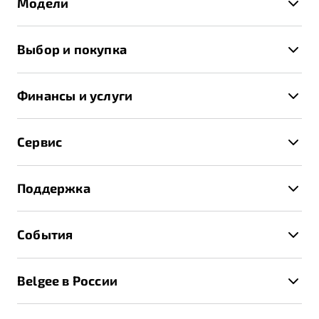
Модели
X50+
Выбор и покупка
S50
Автомобили в наличии
X70
Финансы и услуги
Спецпредложения и Акции
Автокредит
Записаться на тест-драйв
Сервис
Трейд-ин
Получить предложение
Записаться на сервис
Страхование
Поддержка
Руководство по эксплуатации
Расчет КАСКО
Гарантия Belgee
Техническое обслуживание
События
Клиентская поддержка
Калькулятор ТО
Новости
Помощь на дорогах
Belgee в России
Контакты
Belgee Линк
О бренде