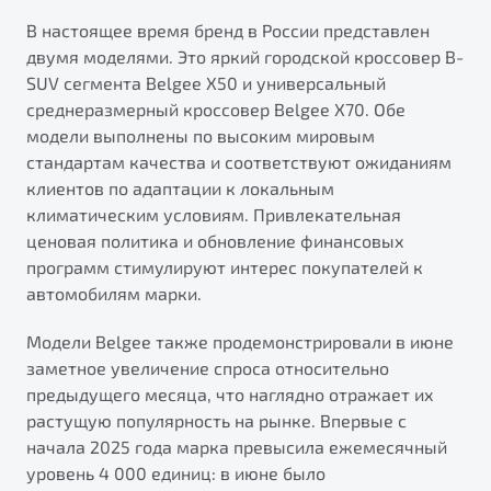
от 1 699 990 ₽*
В настоящее время бренд в России представлен
Подробно
двумя моделями. Это яркий городской кроссовер B-
Обзор
В наличии
SUV сегмента Belgee X50 и универсальный
среднеразмерный кроссовер Belgee X70. Обе
X70
Будьте еще более уверены на дорогах с программой
модели выполнены по высоким мировым
"Помощь на дорогах"
Автомобили в наличии
стандартам качества и соответствуют ожиданиям
Тест-драйв
клиентов по адаптации к локальным
Преимущества программы
Автокредит
климатическим условиям. Привлекательная
Спецпредложения
ценовая политика и обновление финансовых
программ стимулируют интерес покупателей к
автомобилям марки.
Запись на сервис
Калькулятор ТО
Модели Belgee также продемонстрировали в июне
Универсальный кроссовер
Клиентская поддержка
заметное увеличение спроса относительно
предыдущего месяца, что наглядно отражает их
от 2 499 990 ₽*
растущую популярность на рынке. Впервые с
начала 2025 года марка превысила ежемесячный
Обзор
В наличии
уровень 4 000 единиц: в июне было