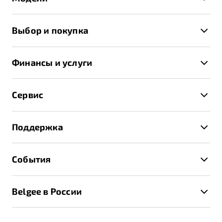
X50+
Выбор и покупка
S50
Автомобили в наличии
X70
Финансы и услуги
Спецпредложения и Акции
Автокредит
Записаться на тест-драйв
Сервис
Трейд-ин
Получить предложение
Записаться на сервис
Страхование
Поддержка
Руководство по эксплуатации
Расчет КАСКО
Гарантия Belgee
Техническое обслуживание
События
Клиентская поддержка
Калькулятор ТО
Новости
Помощь на дорогах
Belgee в России
Контакты
Belgee Линк
О бренде