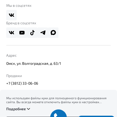
Belgee Клуб
О дилерском центре
Мы в соцсетях
Belgee Плюс
Правовая информация
Реферальная программа
Бренд в соцсетях
Адрес
Омск, ул. Волгоградская, д. 63/1
Продажи
+7 (3812) 33-06-06
Мы используем файлы куки для полноценного функционирования
сайта. Вы всегда можете отключить файлы куки в настройках
© 2026
вашего браузера. Продолжая использовать сайт, вы соглашаетесь
Правовая информация
Подробнее
на сбор и использование файлов куки, и подтверждаете
Политика конфиденциальности персональных данных
ознакомление с информацией по сбору, использованию и
Официальный сайт Belgee в России