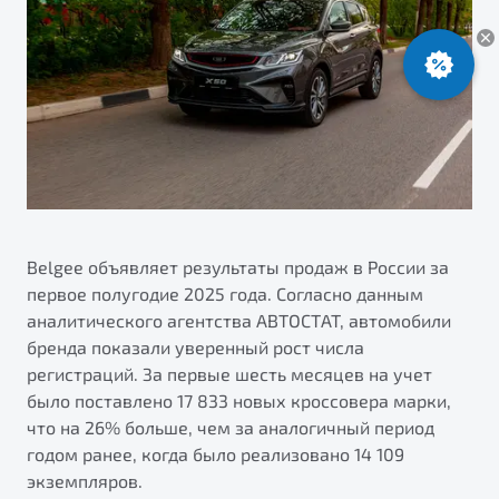
ПОДДЕРЖКА
Автокредит
О дилерском центре
Трейд-ин
Гарантия Belgee
Правовая информация
Яркий кроссовер
Страхование
Клиентская поддержка
от 2 219 990 ₽*
Расчет КАСКО
Помощь на дорогах
Обзор
В наличии
Belgee Линк
Belgee Клуб
S50
Belgee Плюс
Belgee объявляет результаты продаж в России за
первое полугодие 2025 года. Согласно данным
Реферальная программа
аналитического агентства АВТОСТАТ, автомобили
бренда показали уверенный рост числа
регистраций. За первые шесть месяцев на учет
было поставлено 17 833 новых кроссовера марки,
что на 26% больше, чем за аналогичный период
годом ранее, когда было реализовано 14 109
Узнайте о специальных выгодах при покупке
экземпляров.
Элегантный и практичный седан
автомобиля Belgee