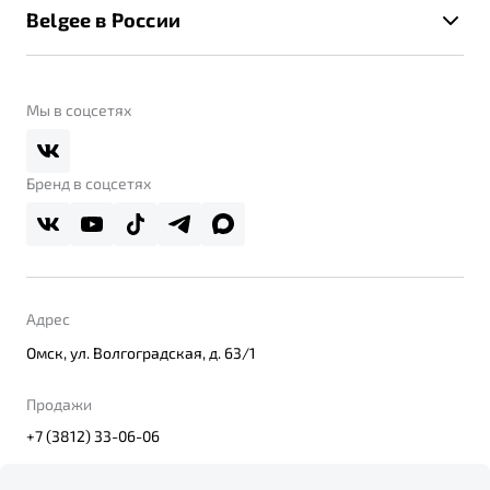
Помощь на дорогах
Belgee в России
Контакты
Belgee Линк
О бренде
Belgee Клуб
О дилерском центре
Мы в соцсетях
Belgee Плюс
Правовая информация
Реферальная программа
Бренд в соцсетях
Адрес
Омск, ул. Волгоградская, д. 63/1
Продажи
+7 (3812) 33-06-06