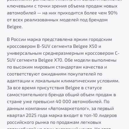
от 1 699 990 ₽*
ключевыми с точки зрения объема продаж новых
Подробно
автомобилей — на них приходится более чем 90%
Обзор
В наличии
от всех реализованных моделей под брендом
Belgee.
X70
Будьте еще более уверены на дорогах с программой
В России марка представлена ярким городским
"Помощь на дорогах"
Автомобили в наличии
кроссовером B-SUV сегмента Belgee X50 и
Тест-драйв
Преимущества программы
универсальным среднеразмерным кроссовером C-
Автокредит
SUV сегмента Belgee X70. Обе модели выполнены
Спецпредложения
по высоким мировым стандартам качества и
соответствуют ожиданиям покупателей по
адаптации к локальным климатическим условиям.
Запись на сервис
За все время присутствия Belgee в статусе
Калькулятор ТО
самостоятельного бренда общий объем продаж в
Универсальный кроссовер
Клиентская поддержка
стране уже превысил 40 000 автомобилей. По
от 2 499 990 ₽*
данным компании «Автомаркетолог», за первый
квартал 2025 года марка входит в топ-10 лидеров
Обзор
В наличии
российского рынка по продажам легковых
автомобилей на один дилерский центр. Но этот