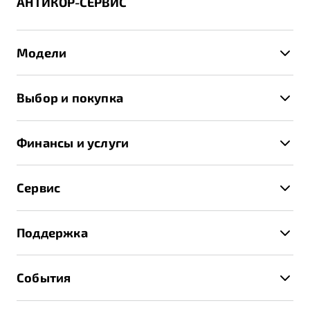
АНТИКОР-СЕРВИС
Модели
X50+
Выбор и покупка
S50
Автомобили в наличии
X70
Финансы и услуги
Спецпредложения и Акции
Автокредит
Записаться на тест-драйв
Сервис
Трейд-ин
Получить предложение
Записаться на сервис
Страхование
Поддержка
Руководство по эксплуатации
Расчет КАСКО
Гарантия Belgee
Техническое обслуживание
События
Клиентская поддержка
Калькулятор ТО
Новости