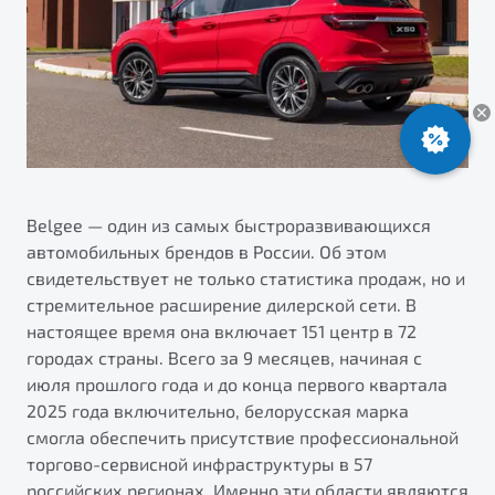
ПОДДЕРЖКА
Автокредит
О дилерском центре
Трейд-ин
Гарантия Belgee
Правовая информация
Яркий кроссовер
Страхование
Клиентская поддержка
от 2 219 990 ₽*
Расчет КАСКО
Помощь на дорогах
Обзор
В наличии
Belgee Линк
Belgee Клуб
Belgee — один из самых быстроразвивающихся
S50
автомобильных брендов в России. Об этом
Belgee Плюс
свидетельствует не только статистика продаж, но и
Реферальная программа
стремительное расширение дилерской сети. В
настоящее время она включает 151 центр в 72
городах страны. Всего за 9 месяцев, начиная с
июля прошлого года и до конца первого квартала
2025 года включительно, белорусская марка
смогла обеспечить присутствие профессиональной
торгово-сервисной инфраструктуры в 57
Узнайте о специальных выгодах при покупке
Элегантный и практичный седан
российских регионах. Именно эти области являются
автомобиля Belgee