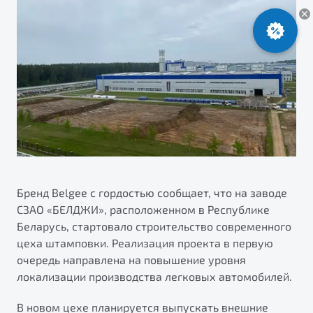
ПОДДЕРЖКА
Автокредит
О дилерском центре
Трейд-ин
Гарантия Belgee
Правовая информация
Яркий кроссовер
Страхование
Клиентская поддержка
от 2 219 990 ₽*
Расчет КАСКО
Помощь на дорогах
Обзор
В наличии
Belgee Линк
Belgee Клуб
S50
Belgee Плюс
Реферальная программа
Бренд Belgee с гордостью сообщает, что на заводе
СЗАО «БЕЛДЖИ», расположенном в Республике
Беларусь, стартовало строительство современного
цеха штамповки. Реализация проекта в первую
очередь направлена на повышение уровня
локализации производства легковых автомобилей.
Узнайте о специальных выгодах при покупке
Элегантный и практичный седан
В новом цехе планируется выпускать внешние
автомобиля Belgee