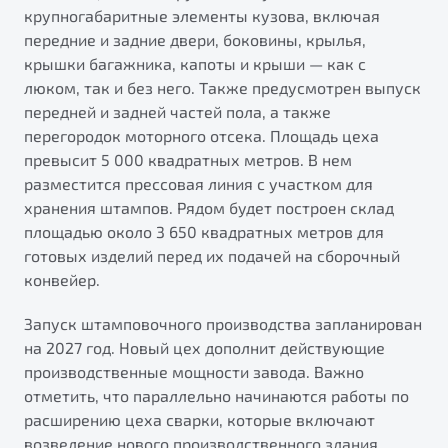
от 1 699 990 ₽*
крупногабаритные элементы кузова, включая
Подробно
передние и задние двери, боковины, крылья,
крышки багажника, капоты и крыши — как с
Обзор
В наличии
люком, так и без него. Также предусмотрен выпуск
передней и задней частей пола, а также
X70
Будьте еще более уверены на дорогах с программой
перегородок моторного отсека. Площадь цеха
"Помощь на дорогах"
Автомобили в наличии
превысит 5 000 квадратных метров. В нем
Тест-драйв
Преимущества программы
разместится прессовая линия с участком для
Автокредит
хранения штампов. Рядом будет построен склад
Спецпредложения
площадью около 3 650 квадратных метров для
готовых изделий перед их подачей на сборочный
конвейер.
Запись на сервис
Калькулятор ТО
Запуск штамповочного производства запланирован
Универсальный кроссовер
Клиентская поддержка
на 2027 год. Новый цех дополнит действующие
от 2 499 990 ₽*
производственные мощности завода. Важно
отметить, что параллельно начинаются работы по
Обзор
В наличии
расширению цеха сварки, которые включают
возведение нового производственного здания