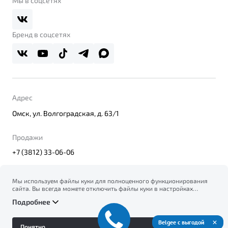
Мы в соцсетях
Belgee Плюс
Правовая информация
Реферальная программа
Бренд в соцсетях
Адрес
Омск, ул. Волгоградская, д. 63/1
Продажи
+7 (3812) 33-06-06
Мы используем файлы куки для полноценного функционирования
сайта. Вы всегда можете отключить файлы куки в настройках
© 2026
вашего браузера. Продолжая использовать сайт, вы соглашаетесь
Правовая информация
Подробнее
на сбор и использование файлов куки, и подтверждаете
Политика конфиденциальности персональных данных
ознакомление с информацией по сбору, использованию и
Официальный сайт Belgee в России
возможной блокировке файлов куки в
Политике
Belgee с выгодой
Сделано в ПЕРКС
Понятно
конфиденциальности
.