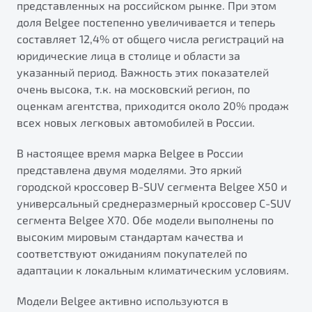
представленных на российском рынке. При этом
от 1 699 990 ₽*
доля Belgee постепенно увеличивается и теперь
Подробно
составляет 12,4% от общего числа регистраций на
Обзор
В наличии
юридические лица в столице и области за
указанный период. Важность этих показателей
X70
Будьте еще более уверены на дорогах с программой
очень высока, т.к. на московский регион, по
"Помощь на дорогах"
Автомобили в наличии
оценкам агентства, приходится около 20% продаж
Тест-драйв
всех новых легковых автомобилей в России.
Преимущества программы
Автокредит
Спецпредложения
В настоящее время марка Belgee в России
представлена двумя моделями. Это яркий
городской кроссовер B-SUV сегмента Belgee X50 и
Запись на сервис
универсальный среднеразмерный кроссовер C-SUV
Калькулятор ТО
сегмента Belgee X70. Обе модели выполнены по
Универсальный кроссовер
Клиентская поддержка
высоким мировым стандартам качества и
от 2 499 990 ₽*
соответствуют ожиданиям покупателей по
адаптации к локальным климатическим условиям.
Обзор
В наличии
Модели Belgee активно используются в