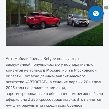
ПОДДЕРЖКА
Автокредит
О дилерском центре
Трейд-ин
Гарантия Belgee
Правовая информация
Яркий кроссовер
Страхование
Клиентская поддержка
от 2 219 990 ₽*
Расчет КАСКО
Помощь на дорогах
Обзор
В наличии
Belgee Линк
Belgee Клуб
S50
Belgee Плюс
Автомобили бренда Belgee пользуются
заслуженной популярностью у корпоративных
Реферальная программа
клиентов не только в Москве, но и в Московской
области. Согласно данным аналитического
агентства «АВТОСТАТ», в течение первых 20 недель
2025 года на юридические лица,
зарегистрированные в обозначенном регионе, было
оформлено 2 356 кроссоверов марки. Это является
Узнайте о специальных выгодах при покупке
лучшим результатом среди всех брендов,
Элегантный и практичный седан
автомобиля Belgee