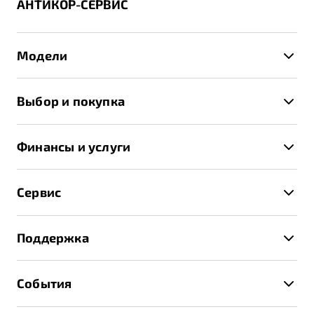
АНТИКОР-СЕРВИС
Модели
X50+
Выбор и покупка
S50
Автомобили в наличии
X70
Финансы и услуги
Спецпредложения и Акции
Автокредит
Записаться на тест-драйв
Сервис
Трейд-ин
Получить предложение
Записаться на сервис
Страхование
Поддержка
Руководство по эксплуатации
Расчет КАСКО
Гарантия Belgee
Техническое обслуживание
События
Клиентская поддержка
Калькулятор ТО
Новости