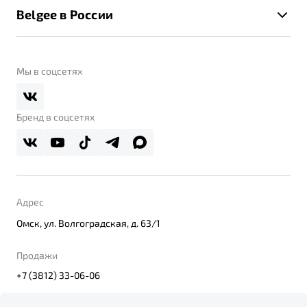
Помощь на дорогах
Belgee в России
Контакты
Belgee Линк
О бренде
Belgee Клуб
О дилерском центре
Мы в соцсетях
Belgee Плюс
Правовая информация
Реферальная программа
Бренд в соцсетях
Адрес
Омск, ул. Волгоградская, д. 63/1
Продажи
+7 (3812) 33-06-06