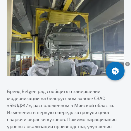
ПОДДЕРЖКА
Автокредит
О дилерском центре
Трейд-ин
Гарантия Belgee
Правовая информация
Яркий кроссовер
Страхование
Клиентская поддержка
от 2 219 990 ₽*
Расчет КАСКО
Помощь на дорогах
Обзор
В наличии
Belgee Линк
Belgee Клуб
S50
Belgee Плюс
Реферальная программа
Бренд Belgee рад сообщить о завершении
модернизации на белорусском заводе СЗАО
«БЕЛДЖИ», расположенном в Минской области.
Изменения в первую очередь затронули цеха
сварки и окраски кузовов. Помимо наращивания
Узнайте о специальных выгодах при покупке
уровня локализации производства, улучшения
Элегантный и практичный седан
автомобиля Belgee