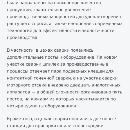
были направлены на повышение качества
от 1 699 990 ₽*
продукции, значительное увеличение
Подробно
производственных мощностей для удовлетворения
Обзор
В наличии
растущего спроса, а также внедрение современных
технологий для эффективности и экологичности
X70
Будьте еще более уверены на дорогах с программой
производства.
"Помощь на дорогах"
Автомобили в наличии
Тест-драйв
В частности, в цехах сварки появились
Преимущества программы
Автокредит
дополнительные посты и оборудование. На новом
Спецпредложения
участке сварки шпилек за производственные
процессы отвечает пара подвесных клещей для
контактной точечной сварки, а на участке сварки
Запись на сервис
моторного отсека внедрено двадцать аналогичных
Калькулятор ТО
аппаратов — в общей сложности организовано пять
Универсальный кроссовер
Клиентская поддержка
постов, на каждом из которых насчитывается по
от 2 499 990 ₽*
четыре единицы оборудования.
Кроме того, в цехах сварки появились две новые
Обзор
В наличии
станции для приварки шпилек перегородки