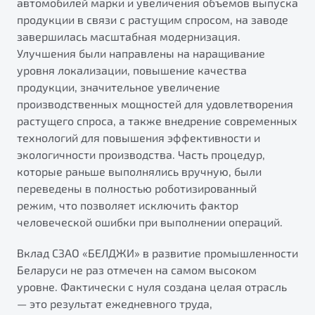
автомобилей марки и увеличения объемов выпуска
от 1 699 990 ₽*
продукции в связи с растущим спросом, на заводе
Подробно
завершилась масштабная модернизация.
Обзор
В наличии
Улучшения были направлены на наращивание
уровня локализации, повышение качества
X70
Будьте еще более уверены на дорогах с программой
продукции, значительное увеличение
"Помощь на дорогах"
Автомобили в наличии
производственных мощностей для удовлетворения
Тест-драйв
растущего спроса, а также внедрение современных
Преимущества программы
Автокредит
технологий для повышения эффективности и
Спецпредложения
экологичности производства. Часть процедур,
которые раньше выполнялись вручную, были
переведены в полностью роботизированный
Запись на сервис
режим, что позволяет исключить фактор
Калькулятор ТО
человеческой ошибки при выполнении операций.
Универсальный кроссовер
Клиентская поддержка
Вклад СЗАО «БЕЛДЖИ» в развитие промышленности
от 2 499 990 ₽*
Беларуси не раз отмечен на самом высоком
уровне. Фактически с нуля создана целая отрасль
Обзор
В наличии
— это результат ежедневного труда,