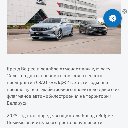
ПОДДЕРЖКА
Автокредит
О дилерском центре
Трейд-ин
Гарантия Belgee
Правовая информация
Яркий кроссовер
Страхование
Клиентская поддержка
от 2 219 990 ₽*
Расчет КАСКО
Помощь на дорогах
Обзор
В наличии
Belgee Линк
Belgee Клуб
S50
Belgee Плюс
Бренд Belgee в декабре отмечает важную дату —
14 лет со дня основания производственного
Реферальная программа
предприятия СЗАО «БЕЛДЖИ». За эти годы оно
прошло путь от амбициозного проекта до одного из
флагманов автомобилестроения на территории
Беларуси.
2025 год стал определяющим для бренда Belgee.
Помимо значительного роста популярности
Узнайте о специальных выгодах при покупке
Элегантный и практичный седан
автомобиля Belgee