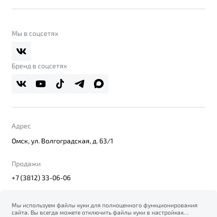
Контакты
Belgee Линк
О бренде
Belgee Клуб
О дилерском центре
Мы в соцсетях
Belgee Плюс
Правовая информация
Реферальная программа
Бренд в соцсетях
Адрес
Омск, ул. Волгоградская, д. 63/1
Продажи
+7 (3812) 33-06-06
Мы используем файлы куки для полноценного функционирования
сайта. Вы всегда можете отключить файлы куки в настройках
© 2026