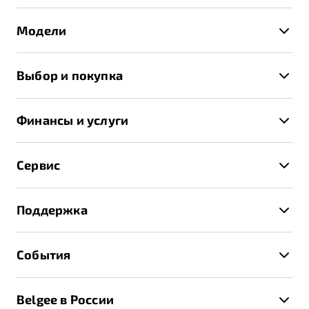
Модели
X50+
Выбор и покупка
S50
Автомобили в наличии
X70
Финансы и услуги
Спецпредложения и Акции
Автокредит
Записаться на тест-драйв
Сервис
Трейд-ин
Получить предложение
Записаться на сервис
Страхование
Поддержка
Руководство по эксплуатации
Расчет КАСКО
Гарантия Belgee
Техническое обслуживание
События
Клиентская поддержка
Калькулятор ТО
Новости
Помощь на дорогах
Belgee в России