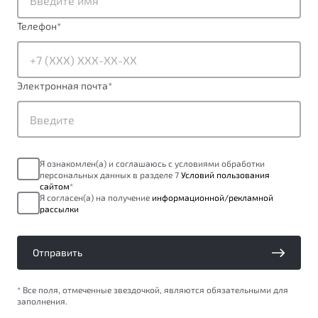
ПОДДЕРЖКА
Автокредит
О дилерском центре
Телефон
*
Трейд-ин
Гарантия Belgee
Правовая информация
Яркий кроссовер
Страхование
Клиентская поддержка
от 2 219 990 ₽*
Электронная почта
*
Расчет КАСКО
Помощь на дорогах
Обзор
В наличии
Belgee Линк
Belgee Клуб
S50
Я ознакомлен(а) и соглашаюсь с условиями обработки
Belgee Плюс
персональных данных в разделе 7
Условий пользования
сайтом
*
Реферальная программа
Я согласен(а) на получение
информационной/рекламной
рассылки
Отправить
* Все поля, отмеченные звездочкой, являются обязательными для
заполнения.
Узнайте о специальных выгодах при покупке
Элегантный и практичный седан
автомобиля Belgee