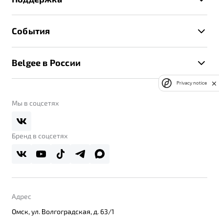
Руководство по эксплуатации
Расчет КАСКО
Гарантия Belgee
Техническое обслуживание
События
Клиентская поддержка
Калькулятор ТО
Новости
Помощь на дорогах
Belgee в России
Контакты
Belgee Линк
О бренде
Privacy notice
Belgee Клуб
О дилерском центре
Мы в соцсетях
Belgee Плюс
Правовая информация
Реферальная программа
Бренд в соцсетях
Адрес
Омск, ул. Волгоградская, д. 63/1