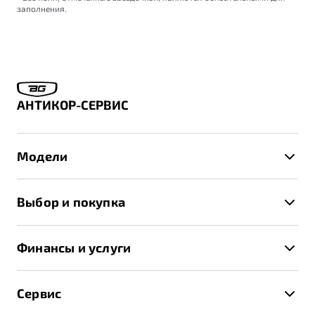
заполнения.
АНТИКОР-СЕРВИС
Модели
X50+
Выбор и покупка
S50
Автомобили в наличии
X70
Финансы и услуги
Спецпредложения и Акции
Автокредит
Записаться на тест-драйв
Сервис
Трейд-ин
Получить предложение