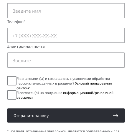
от 1 699 990 ₽*
Подробно
Обзор
В наличии
Телефон
*
X70
Будьте еще более уверены на дорогах с программой
"Помощь на дорогах"
Автомобили в наличии
Электронная почта
Тест-драйв
Преимущества программы
Автокредит
Спецпредложения
Я ознакомлен(а) и соглашаюсь с условиями обработки
персональных данных в разделе 7
Условий пользования
Запись на сервис
сайтом
*
Калькулятор ТО
Я согласен(а) на получение
информационной/рекламной
рассылки
Универсальный кроссовер
Клиентская поддержка
от 2 499 990 ₽*
Отправить заявку
Обзор
В наличии
* Все поля, отмеченные звездочкой, являются обязательными для