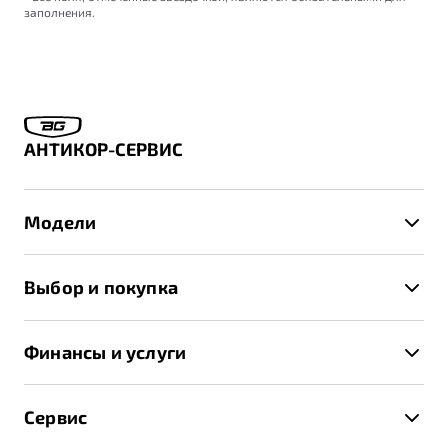
заполнения.
АНТИКОР-СЕРВИС
Модели
X50+
Выбор и покупка
S50
Автомобили в наличии
X70
Финансы и услуги
Спецпредложения и Акции
Автокредит
Записаться на тест-драйв
Сервис
Трейд-ин
Получить предложение