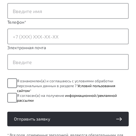
от 1 699 990 ₽*
Подробно
Обзор
В наличии
Телефон
*
X70
Будьте еще более уверены на дорогах с программой
"Помощь на дорогах"
Автомобили в наличии
Электронная почта
Тест-драйв
Преимущества программы
Автокредит
Спецпредложения
Я ознакомлен(а) и соглашаюсь с условиями обработки
персональных данных в разделе 7
Условий пользования
Запись на сервис
сайтом
*
Калькулятор ТО
Я согласен(а) на получение
информационной/рекламной
рассылки
Универсальный кроссовер
Клиентская поддержка
от 2 499 990 ₽*
Отправить заявку
Обзор
В наличии
* Все поля, отмеченные звездочкой, являются обязательными для