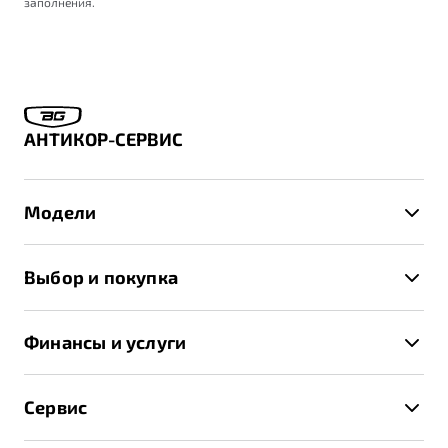
заполнения.
АНТИКОР-СЕРВИС
Модели
X50+
Выбор и покупка
S50
Автомобили в наличии
X70
Финансы и услуги
Спецпредложения и Акции
Автокредит
Записаться на тест-драйв
Сервис
Трейд-ин
Получить предложение