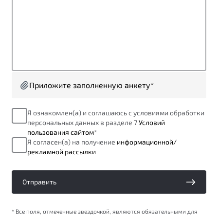
от 1 699 990 ₽*
Подробно
Обзор
В наличии
X70
Будьте еще более уверены на дорогах с программой
"Помощь на дорогах"
Автомобили в наличии
Тест-драйв
Приложите заполненную анкету*
Преимущества программы
Автокредит
Спецпредложения
Я ознакомлен(а) и соглашаюсь с условиями обработки
персональных данных в разделе 7
Условий
пользования сайтом
*
Запись на сервис
Я согласен(а) на получение
информационной/
Калькулятор ТО
рекламной рассылки
Универсальный кроссовер
Клиентская поддержка
от 2 499 990 ₽*
Отправить
Обзор
В наличии
* Все поля, отмеченные звездочкой, являются обязательными для